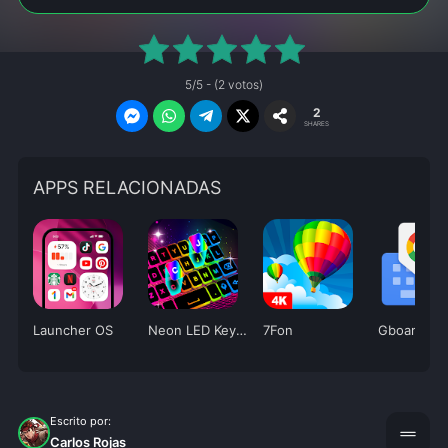
5/5 - (2 votos)
2
SHARES
APPS RELACIONADAS
Launcher OS
Neon LED Keyboard
7Fon
Gboard
Escrito por:
drag_handle
Carlos Rojas