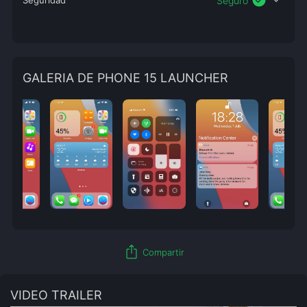
check_circle
expand_more
Seguridad
Seguro
GALERIA DE PHONE 15 LAUNCHER
ios_share
Compartir
VIDEO TRAILER