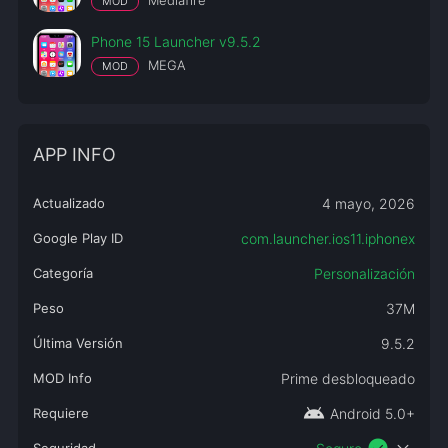
Mediafire
MOD
Phone 15 Launcher v9.5.2
MEGA
MOD
APP INFO
Actualizado
4 mayo, 2026
Google Play ID
com.launcher.ios11.iphonex
Categoría
Personalización
Peso
37M
Última Versión
9.5.2
MOD Info
Prime desbloqueado
android
Requiere
Android 5.0+